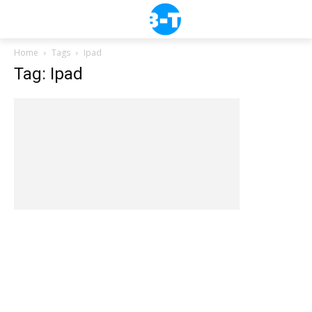
Home
Tags
Ipad
Tag: Ipad