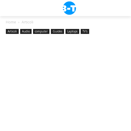
Home
Articoli
Articoli
Audio
computer
Guides
Laptops
TV's