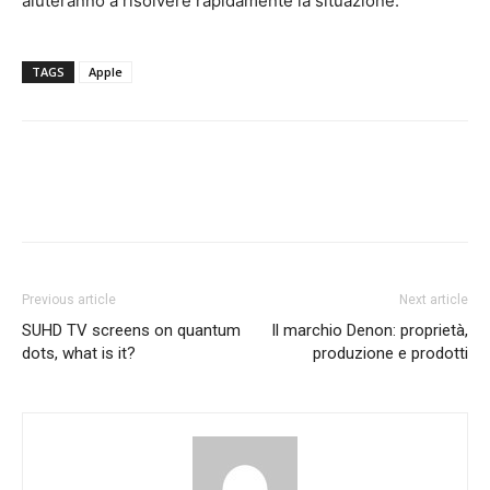
aiuteranno a risolvere rapidamente la situazione.
TAGS
Apple
Previous article
Next article
SUHD TV screens on quantum
Il marchio Denon: proprietà,
dots, what is it?
produzione e prodotti