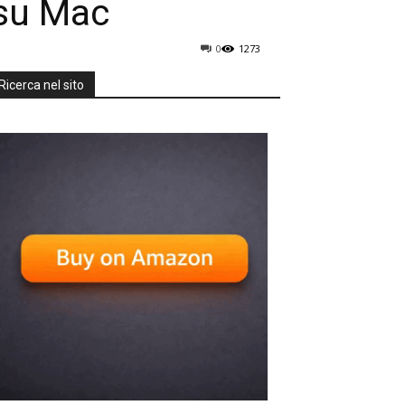
 su Mac
0
1273
Ricerca nel sito