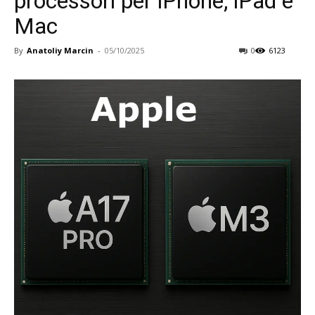
processori per iPhone, iPad e
Mac
By
Anatoliy Marcin
-
05/10/2025
0
6123