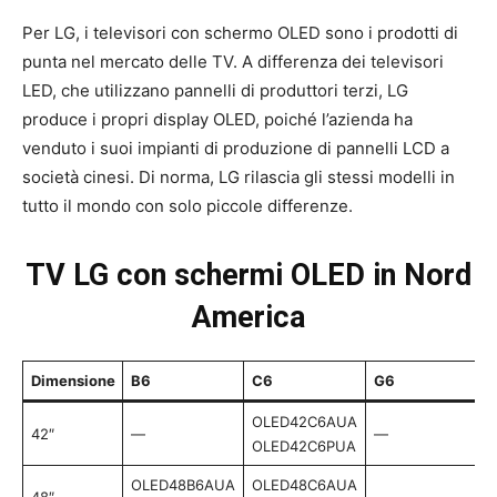
Per LG, i televisori con schermo OLED sono i prodotti di
punta nel mercato delle TV. A differenza dei televisori
LED, che utilizzano pannelli di produttori terzi, LG
produce i propri display OLED, poiché l’azienda ha
venduto i suoi impianti di produzione di pannelli LCD a
società cinesi. Di norma, LG rilascia gli stessi modelli in
tutto il mondo con solo piccole differenze.
TV LG con schermi OLED in Nord
America
Dimensione
B6
C6
G6
OLED42C6AUA
42″
—
—
OLED42C6PUA
OLED48B6AUA
OLED48C6AUA