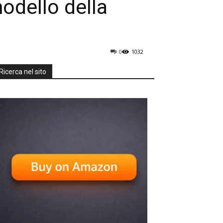
odello della
0
1032
Ricerca nel sito