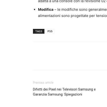
adatta a una console con la revisione 02 
Modifica
– le modifiche sono generalment
alimentazioni sono progettate per tensioni
TAGS
PS5
Previous article
Difetti dei Pixel nei Televisori Samsung e
Garanzia Samsung: Spiegazioni