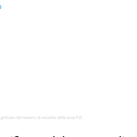
Home
TV’s
Telefoni
Elettrodomestici
Monitor
ignificato del numero di modello della Sony PS5