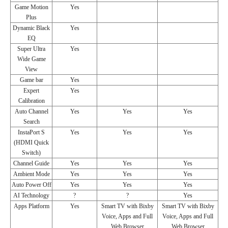
Game Motion
Yes
Plus
Dynamic Black
Yes
EQ
Super Ultra
Yes
Wide Game
View
Game bar
Yes
Expert
Yes
Calibration
Auto Channel
Yes
Yes
Yes
Search
InstaPort S
Yes
Yes
Yes
(HDMI Quick
Switch)
Channel Guide
Yes
Yes
Yes
Ambient Mode
Yes
Yes
Yes
Auto Power Off
Yes
Yes
Yes
AI Technology
?
?
Yes
Apps Platform
Yes
Smart TV with Bixby
Smart TV with Bixby
Voice, Apps and Full
Voice, Apps and Full
Web Browser
Web Browser