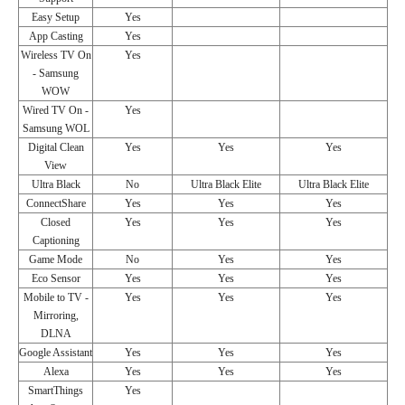
Easy Setup
Yes
App Casting
Yes
Wireless TV On
Yes
- Samsung
WOW
Wired TV On -
Yes
Samsung WOL
Digital Clean
Yes
Yes
Yes
View
Ultra Black
No
Ultra Black Elite
Ultra Black Elite
ConnectShare
Yes
Yes
Yes
Closed
Yes
Yes
Yes
Captioning
Game Mode
No
Yes
Yes
Eco Sensor
Yes
Yes
Yes
Mobile to TV -
Yes
Yes
Yes
Mirroring,
DLNA
Google Assistant
Yes
Yes
Yes
Alexa
Yes
Yes
Yes
SmartThings
Yes