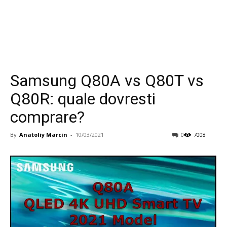
Samsung Q80A vs Q80T vs
Q80R: quale dovresti
comprare?
By
Anatoliy Marcin
-
10/03/2021
0
7008