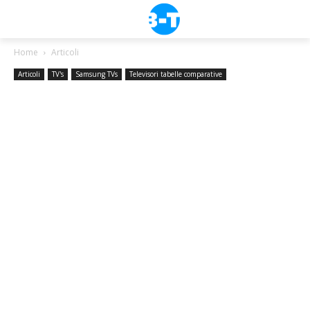
Home
Articoli
Articoli
TV's
Samsung TVs
Televisori tabelle comparative