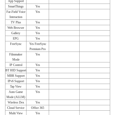
App Support
SmartThings
Yes
Far-Field Voice
Yes
Interaction
TV Plus
Yes
Web Browser
Yes
Gallery
Yes
EPG
Yes
FreeSync
Yes FreeSync
Premium Pro
Filmmaker
Yes
Mode
IP Control
Yes
BT HID Support
Yes
MBR Support
Yes
IPv6 Support
Yes
Tap View
Yes
Auto Game
Yes
Mode (ALLM)
Wireless Dex
Yes
Cloud Service
Office 365
Multi View
Yes