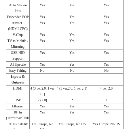
Auto Motion
Yes
Yes
Yes
Plus
Embedded POP
Yes
Yes
Yes
Anynet+
Yes
Yes
Yes
(HDMI-CEC)
V-Chip
Yes
Yes
Yes
TV to Mobile -
Yes
Yes
Yes
Mirroring
USB HID
Yes
Yes
Yes
Support
AI Upscale
Yes
Yes
Yes
Easy Pairing
No
No
No
Inputs &
Outputs
HDMI
4 (3 ver.2.0, 1 ver
4 (3 ver.2.0, 1 ver 2.1)
4 ver. 2.0
2.1)
USB
2 (2.0)
2
2
Ethernet
Yes
Yes
Yes
RF In
Yes
Yes
Yes
(Terrestrial/Cable
RF In (Satellite
Yes Europe, No
Yes Europe, No US
Yes Europe, No US