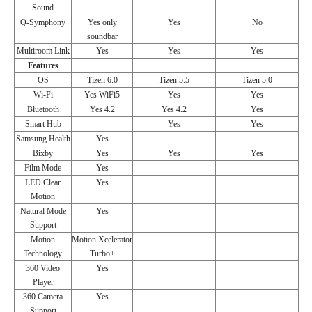
Sound
Q-Symphony
Yes only
Yes
No
soundbar
Multiroom Link
Yes
Yes
Yes
Features
OS
Tizen 6.0
Tizen 5.5
Tizen 5.0
Wi-Fi
Yes WiFi5
Yes
Yes
Bluetooth
Yes 4.2
Yes 4.2
Yes
Smart Hub
Yes
Yes
Samsung Health
Yes
Bixby
Yes
Yes
Yes
Film Mode
Yes
LED Clear
Yes
Motion
Natural Mode
Yes
Support
Motion
Motion Xcelerator
Technology
Turbo+
360 Video
Yes
Player
360 Camera
Yes
Support