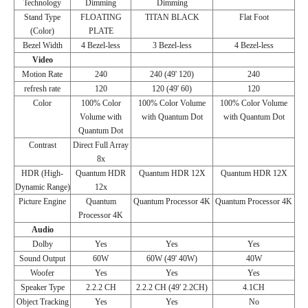
Technology
Dimming
Dimming
Stand Type
FLOATING
TITAN BLACK
Flat Foot
(Color)
PLATE
Bezel Width
4 Bezel-less
3 Bezel-less
4 Bezel-less
Video
Motion Rate
240
240 (49' 120)
240
refresh rate
120
120 (49' 60)
120
Color
100% Color
100% Color Volume
100% Color Volume
Volume with
with Quantum Dot
with Quantum Dot
Quantum Dot
Contrast
Direct Full Array
8x
HDR (High-
Quantum HDR
Quantum HDR 12X
Quantum HDR 12X
Dynamic Range)
12x
Picture Engine
Quantum
Quantum Processor 4K
Quantum Processor 4K
Processor 4K
Audio
Dolby
Yes
Yes
Yes
Sound Output
60W
60W (49' 40W)
40W
Woofer
Yes
Yes
Yes
Speaker Type
2.2.2 CH
2.2.2 CH (49' 2.2CH)
4.1CH
Object Tracking
Yes
Yes
No