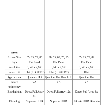
screen
Screen Size
55, 65, 75, 85
49, 55, 65, 75, 85
55, 65, 75, 82
Style
Flat Panel
Flat Panel
Flat Panel
Resolution
3,840 x 2,160
3,840 x 2,160
3,840 x 2,160
screen bit
10bit (8 bit+FRC)
10bit (8 bit+FRC)
10bit
type screnn
Quantum Dot
Quantum Dot Dual LED
Quantum Dot
screen
VA
VA
VA
technology
Backlighting
Direct Full Array
Direct Full Array 12x
Direct Full Array 8x
8x
Dimming
Supreme UHD
Supreme UHD
Ultimate UHD Dimming