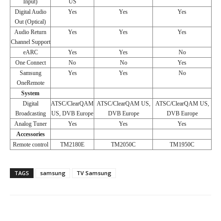
Input)
US
Digital Audio
Yes
Yes
Yes
Out (Optical)
Audio Return
Yes
Yes
Yes
Channel Support
eARC
Yes
Yes
No
One Connect
No
No
Yes
Samsung
Yes
Yes
No
OneRemote
System
Digital
ATSC/ClearQAM
ATSC/ClearQAM US,
ATSC/ClearQAM US,
Broadcasting
US, DVB Europe
DVB Europe
DVB Europe
Analog Tuner
Yes
Yes
Yes
Accessories
Remote control
TM2180E
TM2050C
TM1950C
TAGS
samsung
TV Samsung