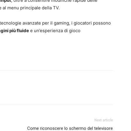
 input
, oltre a consentire modifiche rapide delle
 al menu principale della TV.
tecnologie avanzate per il gaming, i giocatori possono
ini più fluide
e un’esperienza di gioco
Next article
Come riconoscere lo schermo del televisore