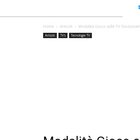
Home
Articoli
Modalità Gioco sulle TV: funziona
Articoli
TV's
Tecnologie TV