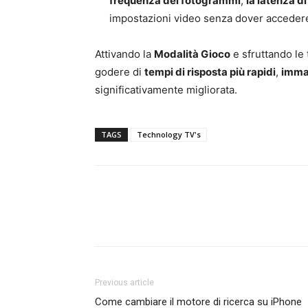
frequenza dei fotogrammi
,
la latenza di
impostazioni video senza dover accedere
Attivando la
Modalità Gioco
e sfruttando le 
godere di
tempi di risposta più rapidi
,
immag
significativamente migliorata.
TAGS
Technology TV's
Previous article
Come cambiare il motore di ricerca su iPhone