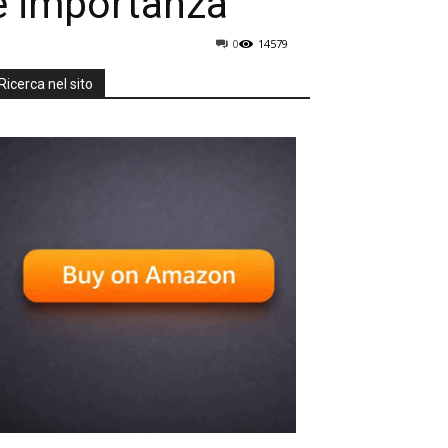
e importanza
0
14579
Ricerca nel sito