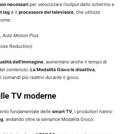
 non necessari
per velocizzare l’output dello schermo e
t lag
è il
processore del televisore
, che utilizza
 come:
k, Auto Motion Plus
oise Reduction)
qualità dell’immagine
, aumentano anche il tempo di
 del contenuto.
La Modalità Gioco le disattiva
,
i comandi più reattivi durante il gioco.
sulle TV moderne
mento fondamentale delle
smart TV
, i produttori hanno
ng
, andando oltre la semplice Modalità Gioco: