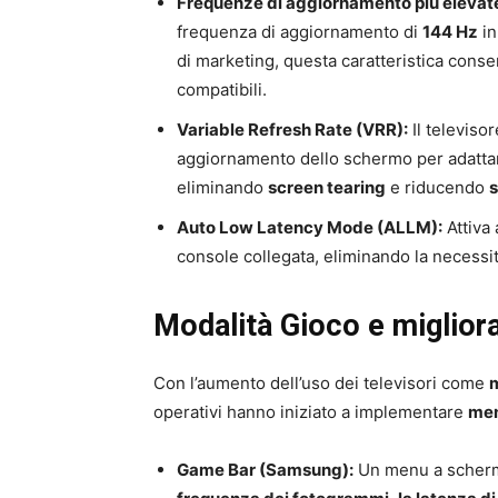
Frequenze di aggiornamento più elevat
frequenza di aggiornamento di
144 Hz
i
di marketing, questa caratteristica consen
compatibili.
Variable Refresh Rate (VRR):
Il televiso
aggiornamento dello schermo per adattar
eliminando
screen tearing
e riducendo
s
Auto Low Latency Mode (ALLM):
Attiva
console collegata, eliminando la necessit
Modalità Gioco e miglior
Con l’aumento dell’uso dei televisori come
m
operativi hanno iniziato a implementare
men
Game Bar (Samsung):
Un menu a scherm