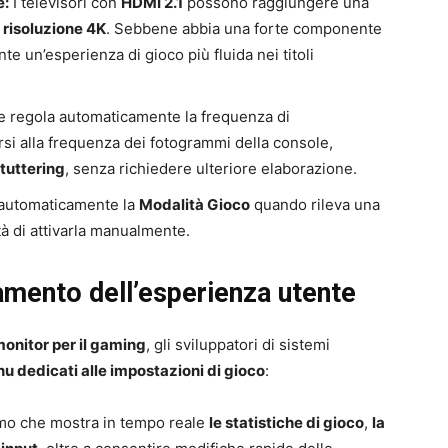
e:
I televisori con
HDMI 2.1
possono raggiungere una
n
risoluzione 4K
. Sebbene abbia una forte componente
te un’esperienza di gioco più fluida nei titoli
re regola automaticamente la frequenza di
si alla frequenza dei fotogrammi della console,
tuttering
, senza richiedere ulteriore elaborazione.
 automaticamente la
Modalità Gioco
quando rileva una
à di attivarla manualmente.
amento dell’esperienza utente
onitor per il gaming
, gli sviluppatori di sistemi
u dedicati alle impostazioni di gioco
:
o che mostra in tempo reale
le statistiche di gioco
,
la