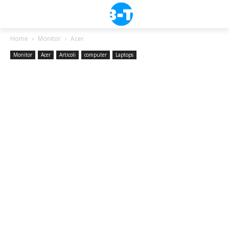
Home
Monitor
Acer
Monitor
Acer
Articoli
computer
Laptops