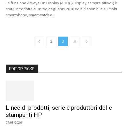
La funzione Always On Display (AOD) («Display sempre attivo») è
stata introdotta all'inizio degli anni 2010 ed è disponibile su molti
smartphone, smartwatch e...
2
3
4
EDITOR PICKS
Linee di prodotti, serie e produttori delle
stampanti HP
07/08/2026