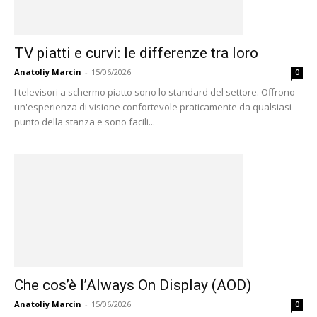
TV piatti e curvi: le differenze tra loro
Anatoliy Marcin
-
15/06/2026
0
I televisori a schermo piatto sono lo standard del settore. Offrono
un'esperienza di visione confortevole praticamente da qualsiasi
punto della stanza e sono facili...
Che cos’è l’Always On Display (AOD)
Anatoliy Marcin
-
15/06/2026
0