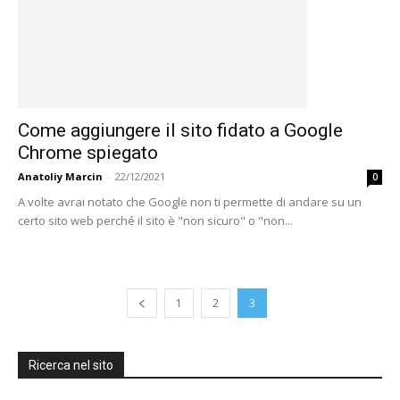
Come aggiungere il sito fidato a Google
Chrome spiegato
Anatoliy Marcin
-
22/12/2021
0
A volte avrai notato che Google non ti permette di andare su un
certo sito web perché il sito è "non sicuro" o "non...
1
2
3
Ricerca nel sito